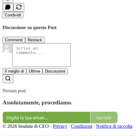
Condividi
Discussione su questo Post
Commenti
Restack
Il meglio di
Ultime
Discussioni
Nessun post
Assolutamente, procediamo.
Iscriviti
© 2026 Insalata di CEO
·
Privacy
∙
Condizioni
∙
Notifica di raccolta