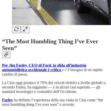
“
The Most Humbling Thing I’ve Ever
Seen
”
Per Jim Farley, CEO di Ford, la sfida all’industria
automobilistica occidentale è critica
e c’è bisogno di un rapido
cambio di passo.
La Cina oggi produce il 70% dei veicoli elettrici a livello globale e,
secondo Farley, ha raggiunto — e in alcuni casi superato — gli
standard tecnologici e costruttivi dell’Occidente.
Farley
ha definito l’esperienza della sua visita in Cina come “the
most humbling thing I’ve ever seen” e avverte: